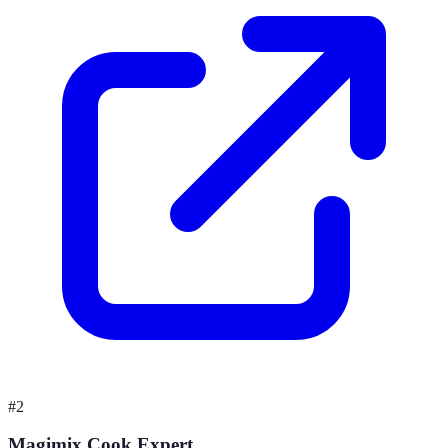
#
2
Magimix Cook Expert