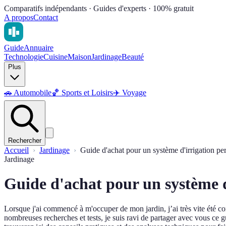
Comparatifs indépendants · Guides d'experts · 100% gratuit
A propos
Contact
Guide
Annuaire
Technologie
Cuisine
Maison
Jardinage
Beauté
Plus
🚗
Automobile
🏀
Sports et Loisirs
✈️
Voyage
Rechercher
Accueil
Jardinage
Guide d'achat pour un système d'irrigation pe
Jardinage
Guide d'achat pour un système 
Lorsque j'ai commencé à m'occuper de mon jardin, j’ai très vite été co
nombreuses recherches et tests, je suis ravi de partager avec vous ce 