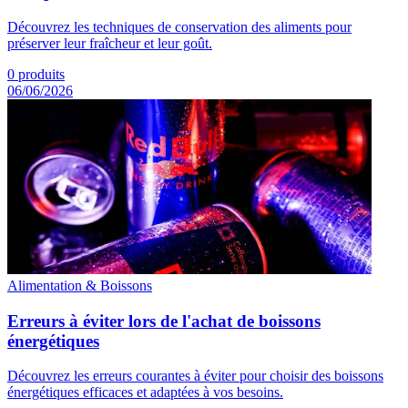
Découvrez les techniques de conservation des aliments pour
préserver leur fraîcheur et leur goût.
0
produits
06/06/2026
Alimentation & Boissons
Erreurs à éviter lors de l'achat de boissons
énergétiques
Découvrez les erreurs courantes à éviter pour choisir des boissons
énergétiques efficaces et adaptées à vos besoins.