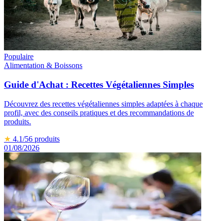
Populaire
Alimentation & Boissons
Guide d'Achat : Recettes Végétaliennes Simples
Découvrez des recettes végétaliennes simples adaptées à chaque
profil, avec des conseils pratiques et des recommandations de
produits.
★
4.1
/5
6
produits
01/08/2026