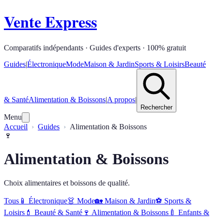
Vente Express
Comparatifs indépendants · Guides d'experts · 100% gratuit
Guides
|
Électronique
Mode
Maison & Jardin
Sports & Loisirs
Beauté
& Santé
Alimentation & Boissons
|
A propos
|
Rechercher
Menu
Accueil
Guides
Alimentation & Boissons
🍷
Alimentation & Boissons
Choix alimentaires et boissons de qualité.
Tous
📱
Électronique
👗
Mode
🏡
Maison & Jardin
⚽
Sports &
Loisirs
💄
Beauté & Santé
🍷
Alimentation & Boissons
🍼
Enfants &