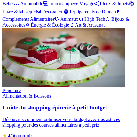
Bébés
🚗
Automobile
💻
Informatique
✈️
Voyages
🎲
Jeux & Jouets
📚
Livre & Musique
🖼️
Décoration
🖨️
Équipements de Bureau
💊
Compléments Alimentaires
🐶
Animaux
🔌
High-Tech
💍
Bijoux &
Accessoires
♻️
Énergie & Écologie
🎨
Art & Artisanat
Populaire
Alimentation & Boissons
Guide du shopping épicerie à petit budget
Découvrez comment optimiser votre budget avec nos astuces
shopping pour des courses alimentaires à petit prix.
★
4
/5
6
produits