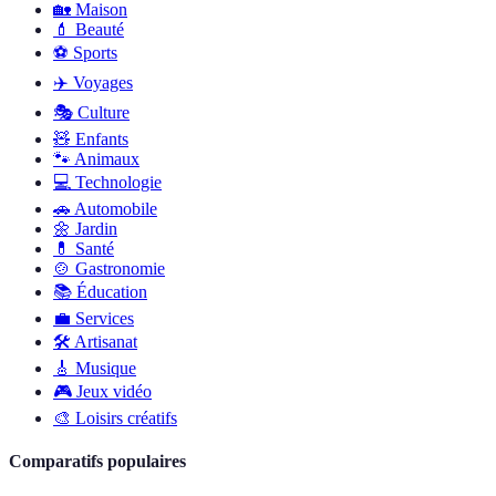
🏡
Maison
💄
Beauté
⚽️
Sports
✈️
Voyages
🎭
Culture
🧸
Enfants
🐾
Animaux
💻
Technologie
🚗
Automobile
🌼
Jardin
💊
Santé
🍲
Gastronomie
📚
Éducation
💼
Services
🛠
Artisanat
🎸
Musique
🎮
Jeux vidéo
🎨
Loisirs créatifs
Comparatifs populaires