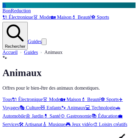
B
BonReduction
🔌
Électronique
👗
Mode
🏡
Maison
💄
Beauté
⚽️
Sports
Guides
Rechercher
Accueil
Guides
Animaux
🐾
Animaux
Offres pour le bien-être des animaux domestiques.
Tous
🔌
Électronique
👗
Mode
🏡
Maison
💄
Beauté
⚽️
Sports
✈️
Voyages
🎭
Culture
🧸
Enfants
🐾
Animaux
💻
Technologie
🚗
Automobile
🌼
Jardin
💊
Santé
🍲
Gastronomie
📚
Éducation
💼
Services
🛠
Artisanat
🎸
Musique
🎮
Jeux vidéo
🎨
Loisirs créatifs