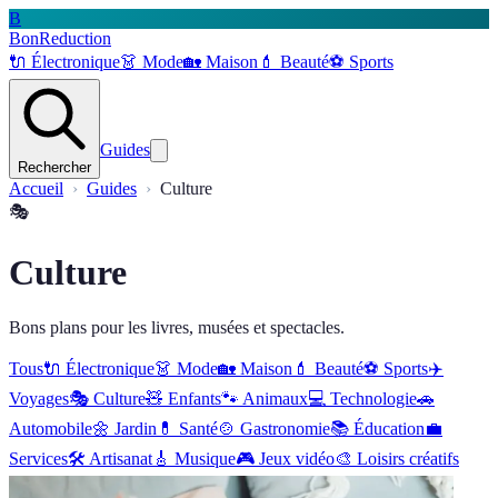
B
BonReduction
🔌
Électronique
👗
Mode
🏡
Maison
💄
Beauté
⚽️
Sports
Guides
Rechercher
Accueil
Guides
Culture
🎭
Culture
Bons plans pour les livres, musées et spectacles.
Tous
🔌
Électronique
👗
Mode
🏡
Maison
💄
Beauté
⚽️
Sports
✈️
Voyages
🎭
Culture
🧸
Enfants
🐾
Animaux
💻
Technologie
🚗
Automobile
🌼
Jardin
💊
Santé
🍲
Gastronomie
📚
Éducation
💼
Services
🛠
Artisanat
🎸
Musique
🎮
Jeux vidéo
🎨
Loisirs créatifs