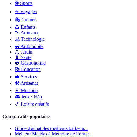
⚽️
Sports
✈️
Voyages
🎭
Culture
🧸
Enfants
🐾
Animaux
💻
Technologie
🚗
Automobile
🌼
Jardin
💊
Santé
🍲
Gastronomie
📚
Éducation
💼
Services
🛠
Artisanat
🎸
Musique
🎮
Jeux vidéo
🎨
Loisirs créatifs
Comparatifs populaires
Guide d'achat des meilleurs barbecu...
Meilleur Matelas à Mémoire de Forme...